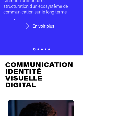
Direction artistique et
structuration d'un écosystème de
communication sur le long terme
En voir plus
COMMUNICATION
IDENTITÉ
VISUELLE
DIGITAL